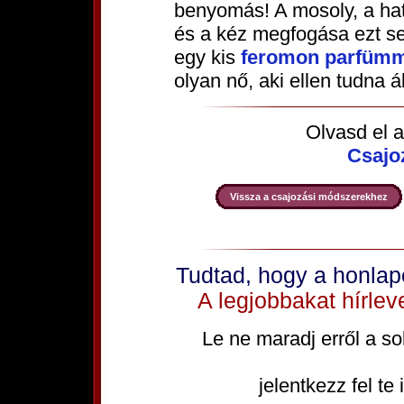
benyomás! A mosoly, a hatá
és a kéz megfogása ezt seg
egy kis
feromon parfümm
olyan nő, aki ellen tudna á
Olvasd el a
Csajo
Vissza a csajozási módszerekhez
Tudtad, hogy a honlap
A legjobbakat hírlev
Le ne maradj erről a s
jelentkezz fel te 