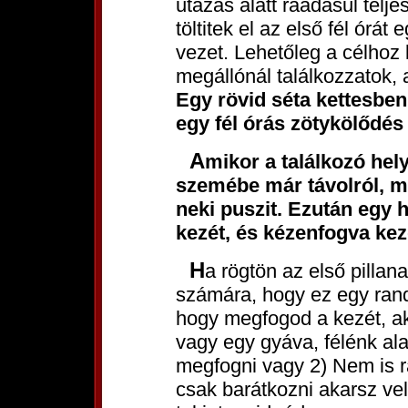
utazás alatt ráadásul telj
töltitek el az első fél ór
vezet. Lehetőleg a célhoz 
megállónál találkozzatok, 
Egy rövid séta kettesbe
egy fél órás zötykölődés
Amikor a találkozó helyszínén meglátod a csajt, nézz a
szemébe már távolról, mo
neki puszit. Ezután egy 
kezét, és kézenfogva kezd
Ha rögtön az első pillanatban nem teszed egyértelművé
számára, hogy ez egy rand
hogy megfogod a kezét, ak
vagy egy gyáva, félénk al
megfogni vagy 2) Nem is r
csak barátkozni akarsz ve