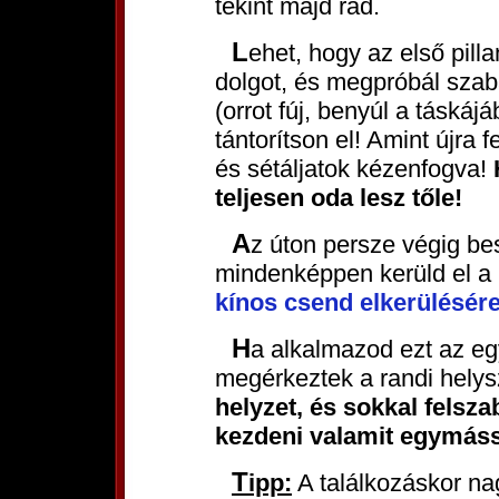
tekint majd rád.
Lehet, hogy az első pillanatban furcsának fogja találni a
dolgot, és megpróbál szaba
(orrot fúj, benyúl a táskájá
tántorítson el! Amint újra 
és sétáljatok kézenfogva!
teljesen oda lesz tőle!
Az úton persze végig beszélgessetek valamiről,
mindenképpen kerüld el a 
kínos csend elkerülésér
Ha alkalmazod ezt az egyszerű módszert, akkor mire
megérkeztek a randi hely
helyzet, és sokkal felsza
kezdeni valamit egymáss
Tipp:
A találkozáskor nag