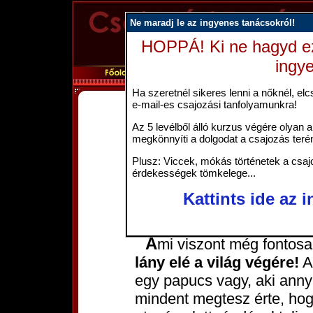
Ne maradj le az ingyenes tanácsokról!
HOPPÁ! Ki ne hagyd ez
ingy
Ha szeretnél sikeres lenni a nőknél, elcs
e-mail-es csajozási tanfolyamunkra!
Ahogyan egy ra
Az 5 levélből álló kurzus végére olyan a
megkönnyíti a dolgodat a csajozás teré
Mindig figyelj rá oda, amikor randit beszélsz meg egy
lánnyal, hogy a találkozó l
Plusz: Viccek, mókás történetek a csajo
érdekességek tömkelege...
10 percnyire legyen. Sem
étteremben, moziban, stb.
Kattints ide az 
előtte valahol!
Ami viszont még fontos
lány elé a világ végére!
Az
egy papucs vagy, aki anny
mindent megtesz érte, hog