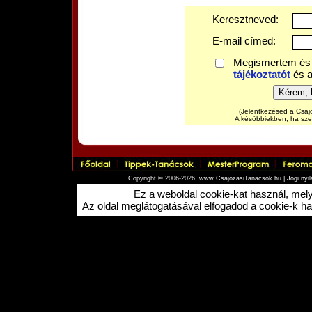
Keresztneved:
E-mail címed:
Megismertem és
tájékoztatót
és 
(Jelentkezésed a Csajo
A későbbiekben, ha szere
Copyright © 2006-2026, www.CsajozasiTanacsok.hu |
Jogi nyi
Ez a weboldal cookie-kat használ, me
Az oldal meglátogatásával elfogadod a cookie-k hasz