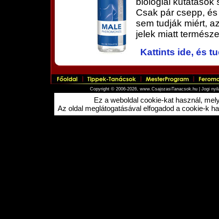
biológiai kutatások 
Csak pár csepp, és a
sem tudják miért, az
jelek miatt termés
Kattints ide, és 
Copyright © 2006-2026, www.CsajozasiTanacsok.hu |
Jogi nyi
Ez a weboldal cookie-kat használ, me
Az oldal meglátogatásával elfogadod a cookie-k hasz