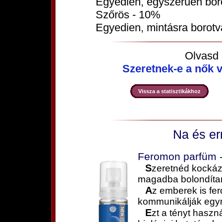
Egyedien, egyszerűen borot
Szőrös - 10%
Egyedien, mintásra borotvál
Olvasd e
Szeretnek-e a nők v
Vissza a statisztikákhoz
Na és err
Feromon parfüm - 
Szeretnéd kockázatok és mellékhatások nélkül
magadba bolondítan
Az emberek is feromonok (nemi hormonok) útján
kommunikálják egym
Ezt a tényt használja a kémiai hormonális és nemi