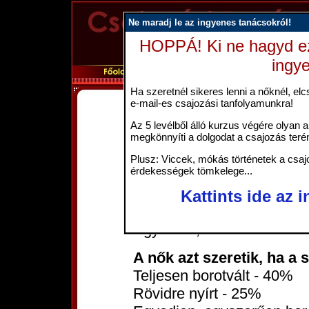
Ne maradj le az ingyenes tanácsokról!
HOPPÁ! Ki ne hagyd ez
ingy
Ha szeretnél sikeres lenni a nőknél, elcs
e-mail-es csajozási tanfolyamunkra!
Milyen fanszőr
Az 5 levélből álló kurzus végére olyan a
megkönnyíti a dolgodat a csajozás teré
A nők azt szeretik, ha egy
Rövidre nyírt - 51%
Plusz: Viccek, mókás történetek a csajo
érdekességek tömkelege...
Teljesen leborotvált - 23%
Szőrös - 16%
Kattints ide az 
Egyedien, egyszerűen borot
Egyedien, mintásra borotvál
A nők azt szeretik, ha a 
Teljesen borotvált - 40%
Rövidre nyírt - 25%