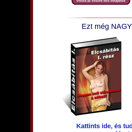
Vissza az összes vicc listájához
Ezt még NAGYO
Kattints ide, és t