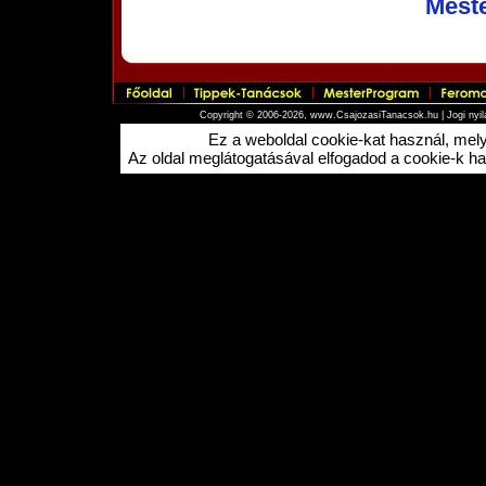
Mest
Copyright © 2006-2026, www.CsajozasiTanacsok.hu |
Jogi nyi
Ez a weboldal cookie-kat használ, me
Az oldal meglátogatásával elfogadod a cookie-k hasz