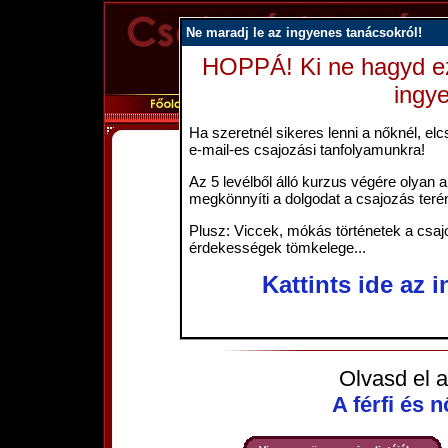
Ne maradj le az ingyenes tanácsokról!
HOPPÁ! Ki ne hagyd ez
ingy
Ha szeretnél sikeres lenni a nőknél, elcs
e-mail-es csajozási tanfolyamunkra!
Ki a me
Az 5 levélből álló kurzus végére olyan a
megkönnyíti a dolgodat a csajozás teré
- Melyik a legmenőbb srác
- Akinek mindkét kezében 
Plusz: Viccek, mókás történetek a csajo
érdekességek tömkelege...
perecet is el tud vinni.
Kattints ide az 
- Melyik a legmenőbb csaj
- Az, amelyik az utolsó pere
Olvasd el a
A férfi és 