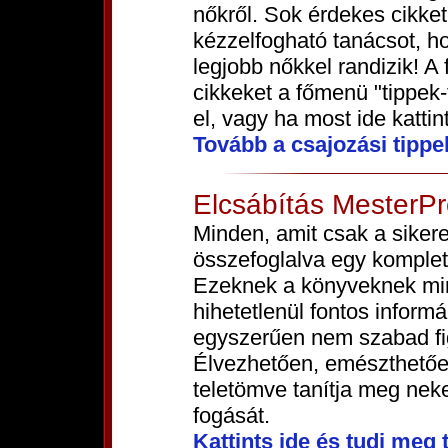
nőkről. Sok érdekes cikke
kézzelfogható tanácsot, ho
legjobb nőkkel randizik! A 
cikkeket a főmenü "tippek
el, vagy ha most ide kattin
Tovább a csajozási tippe
Elcsábítás MesterP
Minden, amit csak a sikere
összefoglalva egy komple
Ezeknek a könyveknek min
hihetetlenül fontos inform
egyszerűen nem szabad fi
Élvezhetően, emészthetőe
teletömve tanítja meg nek
fogását.
Kattints ide és tudj meg 