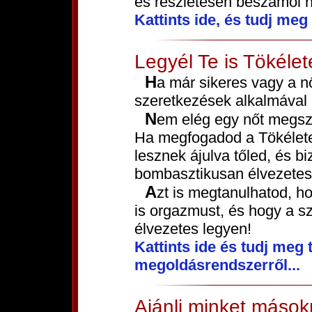
és részletesen beszámol n
Kattints ide, és tudj me
Legyél Te is Tökélet
Ha már sikeres vagy a nők elcsábításában, ideje, hogy a
szeretkezések alkalmával i
Nem elég egy nőt megszerezni, de meg is kell tudni tartani!
Ha megfogadod a Tökéletes
lesznek ájulva tőled, és b
bombasztikusan élvezetes
Azt is megtanulhatod, hogyan érj el többször egymás után
is orgazmust, és hogy a s
élvezetes legyen!
Kattints ide és tudj meg
megoldásrendszerről...
Ajánlj minket mások