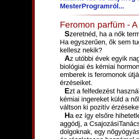
MesterProgramról...
Feromon parfüm - A s
Szeretnéd, ha a nők természetesen vonzódnának hozzád?
Ha egyszerűen, ők sem tud
kellesz nekik?
Az utóbbi évek egyik nagy tudományos áttörése volt a
biológiai és kémiai hormon
emberek is feromonok útj
érzéseiket.
Ezt a felfedezést haszná
kémiai ingereket küld a nők
váltson ki pozitív érzéseke
Ha ez így elsőre hihetetlenül hangzik is számodra, ne
aggódj, a CsajozásiTanács
dolgoknak, egy nőgyógyász