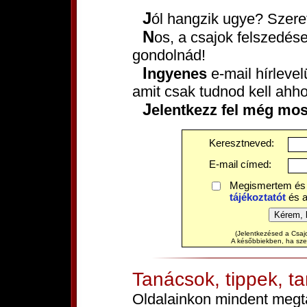
Jól hangzik ugye? Szere
Nos, a csajok felszedése közel sem olyan nehéz, mint
gondolnád!
Ingyenes
e-mail hírleve
amit csak tudnod kell ahh
Jelentkezz fel még mos
Keresztneved:
E-mail címed:
Megismertem és
tájékoztatót
és 
(Jelentkezésed a Csajo
A későbbiekben, ha szere
Tanácsok, tippek, t
Oldalainkon mindent megtal