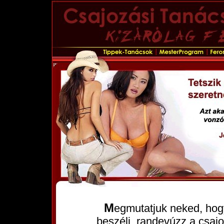
Megmutatjuk neked, hogyan közeledj a lányokhoz, hogyan
beszélj, randevúzz a csajo