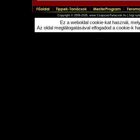
Copyright © 2006-2026, www.CsajozasiTanacsok.hu |
Jogi nyi
Ez a weboldal cookie-kat használ, me
Az oldal meglátogatásával elfogadod a cookie-k hasz