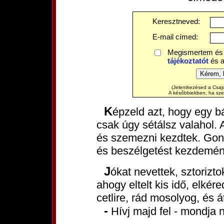
Keresztneved:
E-mail címed:
Megismertem és
tájékoztatót
és 
(Jelentkezésed a Csajo
A későbbiekben, ha szere
Képzeld azt, hogy egy bárban vagy, vagy egy bulin, vagy
csak úgy sétálsz valahol.
és szemezni kezdtek. Gon
és beszélgetést kezdemén
Jókat nevettek, sztoriztok, és megismeritek egymást. Aztán
ahogy eltelt kis idő, elkér
cetlire, rád mosolyog, és á
- Hívj majd fel - mondja