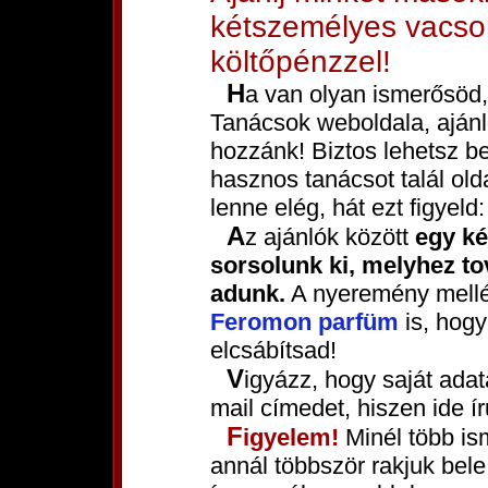
kétszemélyes vacsor
költőpénzzel!
Ha van olyan ismerősöd, akit érdekelhet a Csajozási
Tanácsok weboldala, ajánl
hozzánk! Biztos lehetsz be
hasznos tanácsot talál ol
lenne elég, hát ezt figyeld:
Az ajánlók között
egy k
sorsolunk ki, melyhez tov
adunk.
A nyeremény mellé
Feromon parfüm
is, hogy
elcsábítsad!
Vigyázz, hogy saját adataidnál jól add meg nevedet és e-
mail címedet, hiszen ide ír
Figyelem!
Minél több is
annál többször rakjuk bele