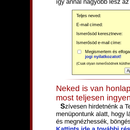
így annál nagyobb lesz az
Teljes neved:
E-mail címed:
Ismerősöd keresztneve:
Ismerősöd e-mail címe:
Megismertem és elfog
jogi nyilatkozatot!
(Csak olyan ismerősödnek küldhets
Neked is van honlap
most teljesen ingye
Szívesen hirdetnénk a T
menüpontunk alatt, hogy l
és megnézhessék, böngés
Kattints ide a további rés