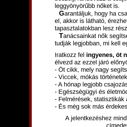
leggyönyörűbb nőket is.
Garantáljuk, hogy ha csak tanácsaink töredékét olvasod is
el, akkor is látható, érezh
tapasztalatokban lesz rés
Tanácsainkat nők segítségével állítottuk össze, hiszen ők
tudják legjobban, mi kell 
Iratkozz fel
ingyenes, öt 
élvezd az ezzel járó előny
- Öt cikk, mely nagy segít
- Viccek, mókás történetek
- A hónap legjobb csajozási
- Egészségügyi és életmód
- Felmérések, statisztikák 
- És még sok más érdekes
A jelentkezéshez mind
címede