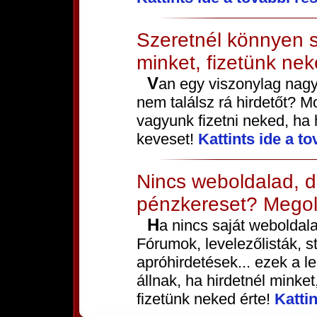
Szeretnél könnyen s
minket, fizetünk nek
Van egy viszonylag nagy látogatottságú weboldalad, de
nem találsz rá hirdetőt? Mo
vagyunk fizetni neked, ha
keveset!
Kattints ide a to
Nincs weboldalad, d
pénzkereset? Megol
Ha nincs saját weboldalad, akkor is tudsz minket hirdetni.
Fórumok, levelezőlisták, s
apróhirdetések... ezek a 
állnak, ha hirdetnél minke
fizetünk neked érte!
Kattin