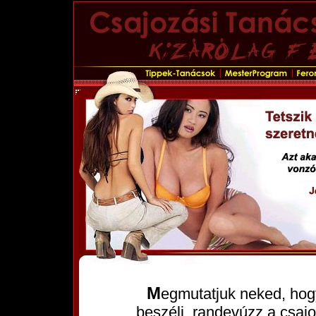
Megmutatjuk neked, hogyan közeledj a lányokhoz, hogyan
beszélj, randevúzz a csajo