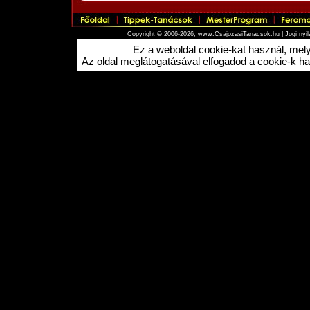
Copyright © 2006-2026, www.CsajozasiTanacsok.hu |
Jogi nyi
Ez a weboldal cookie-kat használ, me
Az oldal meglátogatásával elfogadod a cookie-k hasz