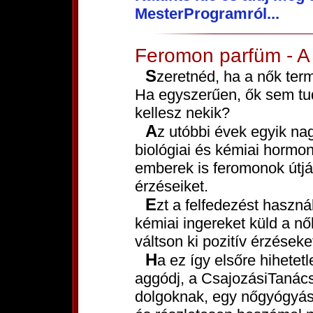
MesterProgramról...
Feromon parfüm - A s
Szeretnéd, ha a nők természetesen vonzódnának hozzád?
Ha egyszerűen, ők sem tud
kellesz nekik?
Az utóbbi évek egyik nagy tudományos áttörése volt a
biológiai és kémiai hormon
emberek is feromonok útj
érzéseiket.
Ezt a felfedezést haszná
kémiai ingereket küld a nők
váltson ki pozitív érzéseke
Ha ez így elsőre hihetetlenül hangzik is számodra, ne
aggódj, a CsajozásiTanács
dolgoknak, egy nőgyógyász