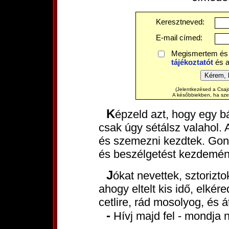
Keresztneved:
E-mail címed:
Megismertem és
tájékoztatót
és 
(Jelentkezésed a Csajo
A későbbiekben, ha szere
Képzeld azt, hogy egy bárban vagy, vagy egy bulin, vagy
csak úgy sétálsz valahol.
és szemezni kezdtek. Gon
és beszélgetést kezdemén
Jókat nevettek, sztoriztok, és megismeritek egymást. Aztán
ahogy eltelt kis idő, elkér
cetlire, rád mosolyog, és á
- Hívj majd fel - mondja