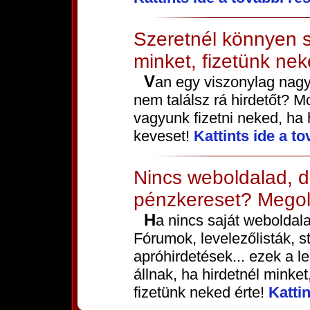
Szeretnél könnyen s
minket, fizetünk nek
Van egy viszonylag nagy látogatottságú weboldalad, de
nem találsz rá hirdetőt? Mo
vagyunk fizetni neked, ha
keveset!
Kattints ide a to
Nincs weboldalad, d
pénzkereset? Megol
Ha nincs saját weboldalad, akkor is tudsz minket hirdetni.
Fórumok, levelezőlisták, s
apróhirdetések... ezek a 
állnak, ha hirdetnél minke
fizetünk neked érte!
Kattin