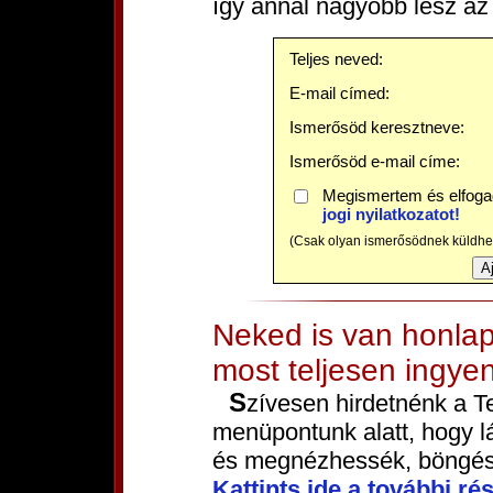
így annál nagyobb lesz az
Teljes neved:
E-mail címed:
Ismerősöd keresztneve:
Ismerősöd e-mail címe:
Megismertem és elfog
jogi nyilatkozatot!
(Csak olyan ismerősödnek küldhets
Neked is van honlap
most teljesen ingye
Szívesen hirdetnénk a T
menüpontunk alatt, hogy l
és megnézhessék, böngés
Kattints ide a további rés