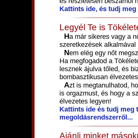
és részletesen beszámol n
Kattints ide, és tudj me
Legyél Te is Tökélet
Ha már sikeres vagy a nők elcsábításában, ideje, hogy a
szeretkezések alkalmával i
Nem elég egy nőt megszerezni, de meg is kell tudni tartani!
Ha megfogadod a Tökéletes
lesznek ájulva tőled, és b
bombasztikusan élvezetes
Azt is megtanulhatod, hogyan érj el többször egymás után
is orgazmust, és hogy a s
élvezetes legyen!
Kattints ide és tudj meg
megoldásrendszerről...
Ajánlj minket mások