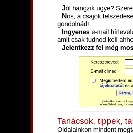
Jól hangzik ugye? Szere
Nos, a csajok felszedése közel sem olyan nehéz, mint
gondolnád!
Ingyenes
e-mail hírleve
amit csak tudnod kell ahh
Jelentkezz fel még mos
Keresztneved:
E-mail címed:
Megismertem és
tájékoztatót
és 
(Jelentkezésed a Csajo
A későbbiekben, ha szere
Tanácsok, tippek, t
Oldalainkon mindent megtal