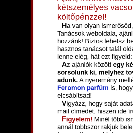
kétszemélyes vacsor
költőpénzzel!
Ha van olyan ismerősöd, akit érdekelhet a Csajozási
Tanácsok weboldala, ajánl
hozzánk! Biztos lehetsz be
hasznos tanácsot talál ol
lenne elég, hát ezt figyeld:
Az ajánlók között
egy k
sorsolunk ki, melyhez tov
adunk.
A nyeremény mellé
Feromon parfüm
is, hogy
elcsábítsad!
Vigyázz, hogy saját adataidnál jól add meg nevedet és e-
mail címedet, hiszen ide ír
Figyelem!
Minél több is
annál többször rakjuk bele