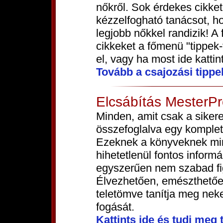
nőkről. Sok érdekes cikke
kézzelfogható tanácsot, ho
legjobb nőkkel randizik! A 
cikkeket a főmenü "tippek
el, vagy ha most ide kattin
Tovább a csajozási tippe
Elcsábítás MesterP
Minden, amit csak a sikere
összefoglalva egy komple
Ezeknek a könyveknek min
hihetetlenül fontos inform
egyszerűen nem szabad fi
Élvezhetően, emészthetőe
teletömve tanítja meg nek
fogását.
Kattints ide és tudj meg 