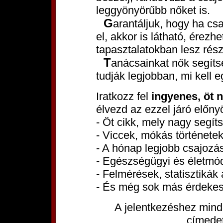
leggyönyörűbb nőket is.
Garantáljuk, hogy ha csak tanácsaink töredékét olvasod is
el, akkor is látható, érezh
tapasztalatokban lesz rés
Tanácsainkat nők segítségével állítottuk össze, hiszen ők
tudják legjobban, mi kell 
Iratkozz fel
ingyenes, öt 
élvezd az ezzel járó előny
- Öt cikk, mely nagy segít
- Viccek, mókás történetek
- A hónap legjobb csajozási
- Egészségügyi és életmód
- Felmérések, statisztikák 
- És még sok más érdekes
A jelentkezéshez mind
címede