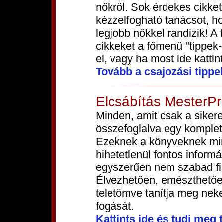
nőkről. Sok érdekes cikke
kézzelfogható tanácsot, ho
legjobb nőkkel randizik! A 
cikkeket a főmenü "tippek
el, vagy ha most ide kattin
Tovább a csajozási tippe
Elcsábítás MesterP
Minden, amit csak a sikere
összefoglalva egy komple
Ezeknek a könyveknek min
hihetetlenül fontos inform
egyszerűen nem szabad fi
Élvezhetően, emészthetőe
teletömve tanítja meg nek
fogását.
Kattints ide és tudj meg 