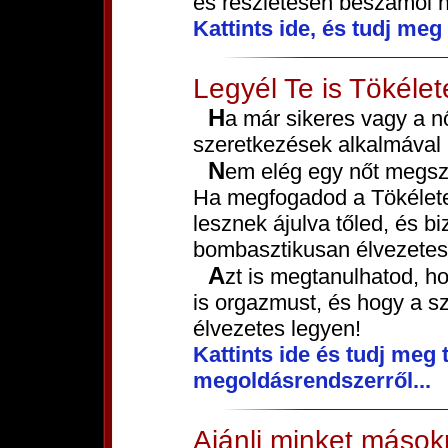
és részletesen beszámol n
Kattints ide, és tudj me
Legyél Te is Tökélet
Ha már sikeres vagy a nők elcsábításában, ideje, hogy a
szeretkezések alkalmával i
Nem elég egy nőt megszerezni, de meg is kell tudni tartani!
Ha megfogadod a Tökéletes
lesznek ájulva tőled, és b
bombasztikusan élvezetes
Azt is megtanulhatod, hogyan érj el többször egymás után
is orgazmust, és hogy a s
élvezetes legyen!
Kattints ide és tudj meg
megoldásrendszerről...
Ajánlj minket mások