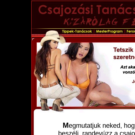
Megmutatjuk neked, hogyan közeledj a lányokhoz, hogyan
beszélj, randevúzz a csajo