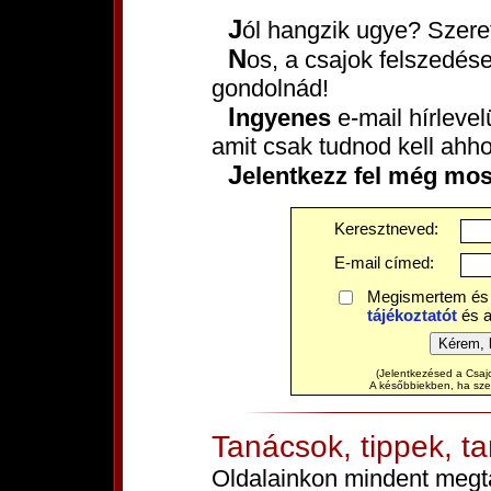
Jól hangzik ugye? Szere
Nos, a csajok felszedése közel sem olyan nehéz, mint
gondolnád!
Ingyenes
e-mail hírleve
amit csak tudnod kell ahh
Jelentkezz fel még mos
Keresztneved:
E-mail címed:
Megismertem és
tájékoztatót
és 
(Jelentkezésed a Csajo
A későbbiekben, ha szere
Tanácsok, tippek, t
Oldalainkon mindent megtal