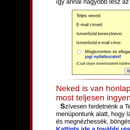
így annál nagyobb lesz az
Teljes neved:
E-mail címed:
Ismerősöd keresztneve:
Ismerősöd e-mail címe:
Megismertem és elfog
jogi nyilatkozatot!
(Csak olyan ismerősödnek küldhets
Neked is van honlap
most teljesen ingye
Szívesen hirdetnénk a T
menüpontunk alatt, hogy l
és megnézhessék, böngés
Kattints ide a további rés