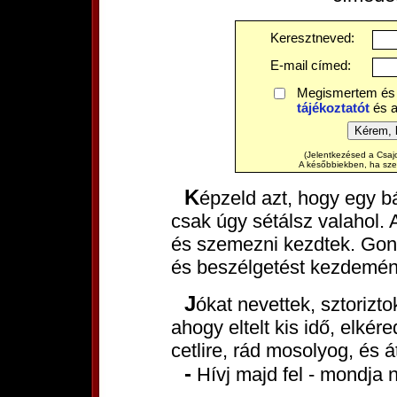
Keresztneved:
E-mail címed:
Megismertem és
tájékoztatót
és 
(Jelentkezésed a Csajo
A későbbiekben, ha szere
Képzeld azt, hogy egy bárban vagy, vagy egy bulin, vagy
csak úgy sétálsz valahol.
és szemezni kezdtek. Gon
és beszélgetést kezdemén
Jókat nevettek, sztoriztok, és megismeritek egymást. Aztán
ahogy eltelt kis idő, elkér
cetlire, rád mosolyog, és á
- Hívj majd fel - mondja