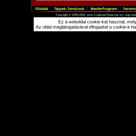
Copyright © 2006-2026, www.CsajozasiTanacsok.hu |
Jogi nyi
Ez a weboldal cookie-kat használ, me
Az oldal meglátogatásával elfogadod a cookie-k hasz