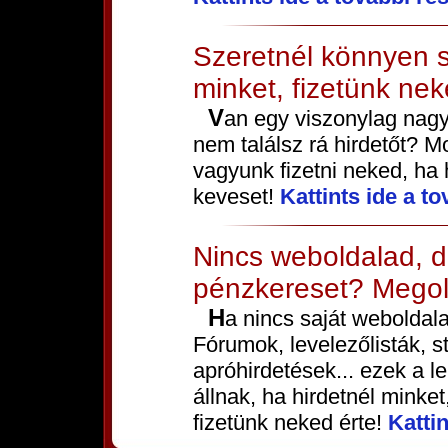
Szeretnél könnyen s
minket, fizetünk nek
Van egy viszonylag nagy látogatottságú weboldalad, de
nem találsz rá hirdetőt? Mo
vagyunk fizetni neked, ha
keveset!
Kattints ide a to
Nincs weboldalad, d
pénzkereset? Megol
Ha nincs saját weboldalad, akkor is tudsz minket hirdetni.
Fórumok, levelezőlisták, s
apróhirdetések... ezek a 
állnak, ha hirdetnél minke
fizetünk neked érte!
Kattin