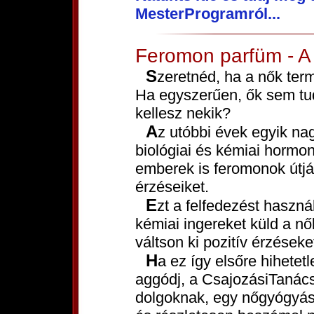
MesterProgramról...
Feromon parfüm - A s
Szeretnéd, ha a nők természetesen vonzódnának hozzád?
Ha egyszerűen, ők sem tud
kellesz nekik?
Az utóbbi évek egyik nagy tudományos áttörése volt a
biológiai és kémiai hormon
emberek is feromonok útj
érzéseiket.
Ezt a felfedezést haszná
kémiai ingereket küld a nők
váltson ki pozitív érzéseke
Ha ez így elsőre hihetetlenül hangzik is számodra, ne
aggódj, a CsajozásiTanács
dolgoknak, egy nőgyógyász