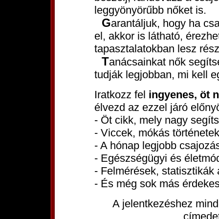
leggyönyörűbb nőket is.
Garantáljuk, hogy ha csak tanácsaink töredékét olvasod is
el, akkor is látható, érezh
tapasztalatokban lesz rés
Tanácsainkat nők segítségével állítottuk össze, hiszen ők
tudják legjobban, mi kell 
Iratkozz fel
ingyenes, öt 
élvezd az ezzel járó előny
- Öt cikk, mely nagy segít
- Viccek, mókás történetek
- A hónap legjobb csajozási
- Egészségügyi és életmód
- Felmérések, statisztikák 
- És még sok más érdekes
A jelentkezéshez mind
címede