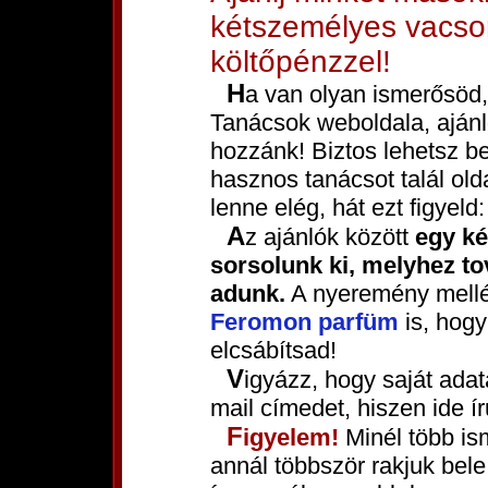
kétszemélyes vacsor
költőpénzzel!
Ha van olyan ismerősöd, akit érdekelhet a Csajozási
Tanácsok weboldala, ajánl
hozzánk! Biztos lehetsz be
hasznos tanácsot talál ol
lenne elég, hát ezt figyeld:
Az ajánlók között
egy k
sorsolunk ki, melyhez tov
adunk.
A nyeremény mellé
Feromon parfüm
is, hogy
elcsábítsad!
Vigyázz, hogy saját adataidnál jól add meg nevedet és e-
mail címedet, hiszen ide ír
Figyelem!
Minél több is
annál többször rakjuk bele